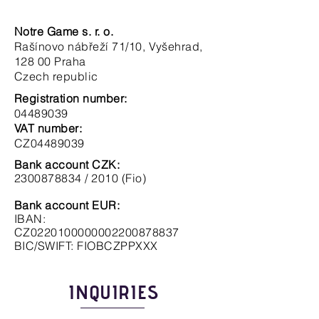
Notre Game s. r. o.
Rašínovo nábřeží 71/10, Vyšehrad,
128 00 Praha
Czech republic
Registration number:
04489039
VAT number:
CZ04489039
Bank account CZK:
2300878834 / 2010 (Fio)
Bank account EUR:
IBAN:
CZ0220100000002200878837
BIC/SWIFT: FIOBCZPPXXX
INQUIRIES